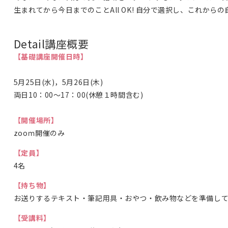
生まれてから今日までのことAll OK! 自分で選択し、これ
Detail
講座概要
【基礎講座開催日時】
5月25日(水)，5月26日(木)
両日10：00～17：00(休憩１時間含む)
【開催場所】
zooｍ開催のみ
【定員】
4名
【持ち物】
お送りするテキスト・筆記用具・おやつ・飲み物などを準備し
【受講料】