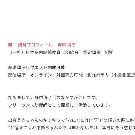
■ 講師プロフィール 野中 清子
（一社）日本胎内記憶教育（
R)
協会 認定講師（8期）
基礎講座リクエスト開催可能
開催場所 オンライン・対面両方可能（北九州市内（小倉北区
初めまして。野中清子（のなかすがこ）です。
フリーランス助産師として開業し、活動しています。
出会う赤ちゃんのキラキラで”なになに⁈(*'▽')”の輝きの
瞳に魅
”と答えてくれる赤ちゃんたちは喋れないだけ、本当にそう感じ