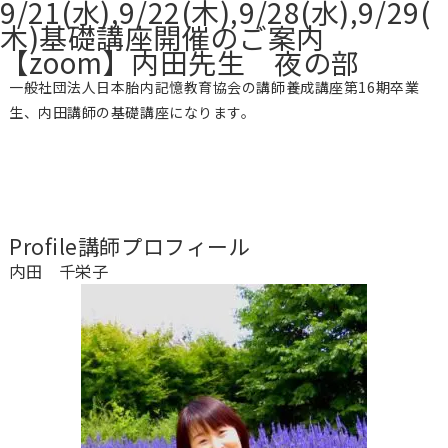
9/21(水),9/22(木),9/28(水),9/29(
木)基礎講座開催のご案内
【zoom】内田先生 夜の部
一般社団法人日本胎内記憶教育協会の講師養成講座第16期卒業
生、内田講師の基礎講座になります。
Profile
講師プロフィール
内田 千栄子