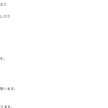
の父と
をしたり
す。
思います。
なります。