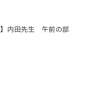
【zoom】内田先生 午前の部