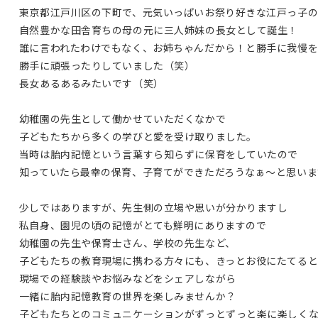
東京都江戸川区の下町で、元気いっぱいお祭り好きな江戸っ子
自然豊かな田舎育ちの母の元に三人姉妹の長女として誕生！
誰に言われたわけでもなく、お姉ちゃんだから！と勝手に我慢
勝手に頑張ったりしていました（笑）
長女あるあるみたいです（笑）
幼稚園の先生として働かせていただくなかで
子どもたちから多くの学びと愛を受け取りました。
当時は胎内記憶という言葉すら知らずに保育をしていたので
知っていたら最幸の保育、子育てができただろうなぁ～と思いま
少しではありますが、先生側の立場や思いが分かりますし
私自身、園児の頃の記憶がとても鮮明にありますので
幼稚園の先生や保育士さん、学校の先生など、
子どもたちの教育現場に携わる方々にも、きっとお役にたてると
現場での経験談やお悩みなどをシェアしながら
一緒に胎内記憶教育の世界を楽しみませんか？
子どもたちとのコミュニケーションがずっとずっと楽に楽しく