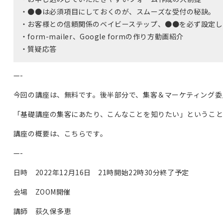
・●●
は必須項目にしておくのが、スムーズな受付の秘訣。
・お客様との信頼関係のベイビーステップ、
●●
を必ず設定し
・form-mailer
、
Google form
の作り方動画紹介
・質疑応答
—-
今回の講座は、無料です。後半部分で、集客＆マーケティング委
「基礎講座の集客にあたり、こんなことを知りたい」ということ
講座の概要は、こちらです。
—-
日時
2022
年
12
月
16
日
21
時開始
22
時
30
分終了予定
会場
ZOOM
開催
講師 荻久保多恵