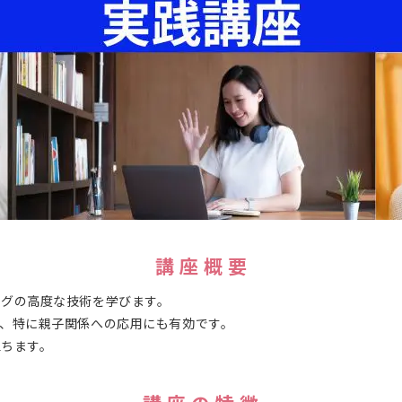
講 座 概 要
ングの高度な技術を学びます。
、特に親子関係への応用にも有効です。
立ちます。