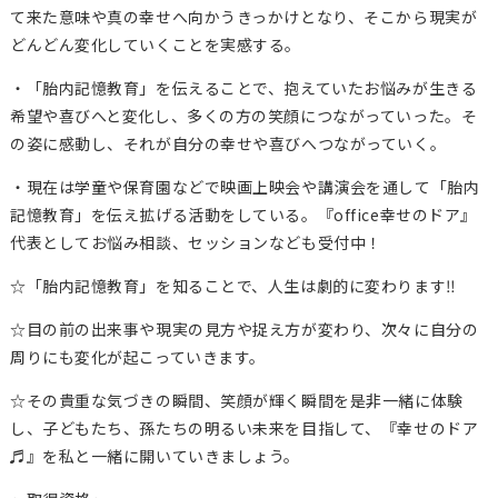
て来た意味や真の幸せへ向かうきっかけとなり、そこから現実が
どんどん変化していくことを実感する。
・「胎内記憶教育」を伝えることで、抱えていたお悩みが生きる
希望や喜びへと変化し、多くの方の笑顔につながっていった。そ
の姿に感動し、それが自分の幸せや喜びへつながっていく。
・現在は学童や保育園などで映画上映会や講演会を通して「胎内
記憶教育」を伝え拡げる活動をしている。『office幸せのドア』
代表としてお悩み相談、セッションなども受付中！
☆「胎内記憶教育」を知ることで、人生は劇的に変わります‼
☆目の前の出来事や現実の見方や捉え方が変わり、次々に自分の
周りにも変化が起こっていきます。
☆その貴重な気づきの瞬間、笑顔が輝く瞬間を是非一緒に体験
し、子どもたち、孫たちの明るい未来を目指して、『幸せのドア
♬』を私と一緒に開いていきましょう。