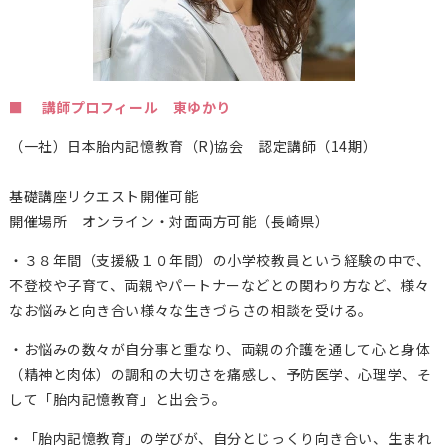
■ 講師プロフィール 東ゆかり
（一社）日本胎内記憶教育（
R)
協会 認定講師（14期）
基礎講座リクエスト開催可能
開催場所 オンライン・対面両方可能（長崎県）
・３８年間（支援級１０年間）の小学校教員という経験の中で、
不登校や子育て、両親やパートナーなどとの関わり方など、様々
なお悩みと向き合い様々な生きづらさの相談を受ける。
・お悩みの数々が自分事と重なり、両親の介護を通して心と身体
（精神と肉体）の調和の大切さを痛感し、予防医学、心理学、そ
して「胎内記憶教育」と出会う。
・「胎内記憶教育」の学びが、自分とじっくり向き合い、生まれ