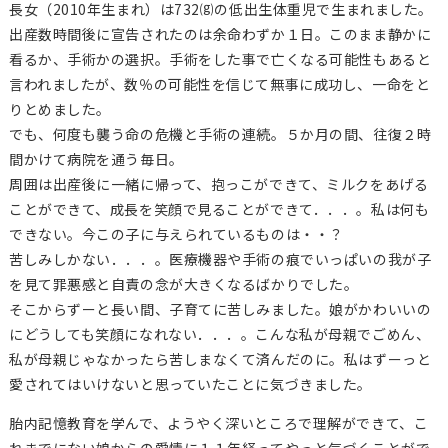
長女（2010年生まれ）は732⒢の低出生体重児で生まれました。
出産数時間後に宣告されたのは余命わずか１日。このまま静かに
看るか、手術かの選択。手術をした事で亡くなる可能性もあると
言われましたが、数％の可能性を信じて無事に成功し、一命をと
りとめました。
でも、何度も襲う命の危機と手術の連続。５か月の間、往復２時
間かけて病院を通う毎日。
周囲は出産後に一緒に帰って、抱っこができて、ミルクをあげる
ことができて、成長を笑顔で見ることができて．．．。私は何も
できない。今この子に与えられているものは・・？
苦しみしかない．．．。医療機器や手術の痕でいっぱいの我が子
を見て罪悪感と自責の念が大きくなるばかりでした。
そこからずーと長い間、子育てに苦しみました。娘がかわいいの
にどうしても笑顔になれない．．．。こんな私が母親でごめん、
私が母親じゃなかったら苦しまなくて済んだのに。私はずーっと
愛されてはいけないと思っていたことに気づきました。
胎内記憶教育を学んで、ようやく深いところで理解ができて、こ
れまでにない娘からの愛情に１１年経ってやっと気づくことがで