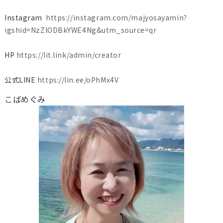
Instagram
https://instagram.com/majyosayamin?
igshid=NzZlODBkYWE4Ng&utm_source=qr
HP
https://lit.link/admin/creator
公式LINE
https://lin.ee/oPhMx4V
こばめぐみ