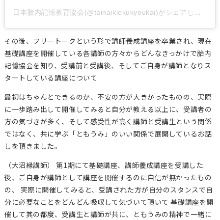
日本胎内記憶教育協会(@tainaikiokukyoukai)がシェアした投稿
その後、フリートークという形で講師養成講座を卒業され、現在
基礎講座を開催している各講師の方々からどんなきっかけで胎内
記憶協会を知り、受講前と受講後、そしてご自身が講師となりス
タートしている講座について
最初はちゃんとできるのか、不安の方が大きかったものの、実際
に一歩踏み出して開催してみると自分が教える以上に、受講者の
方の気づきが多く、そして感受性が高く講師と受講生という関係
ではなく、共に学ぶ「ともうみ」のいい関係で展開しているお話
しを頂きました。
（大沼縁講師） 第1期にて基礎講座、講師養成講座を受講した
後、ご自身が講師として講座を開催するのに自信が無かったもの
の、 実際に開催してみると、受講された方が自分のスタンスで自
分に必要なことをどんどん吸収して気づいて頂いて 基礎講座を開
催して其の都度、受講生と講師が共に、ともうみの精神で一緒に