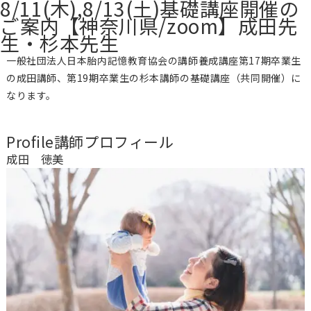
8/11(木),8/13(土)基礎講座開催の
ご案内【神奈川県/zoom】成田先
生・杉本先生
一般社団法人日本胎内記憶教育協会の講師養成講座第17期卒業生
の成田講師、第19期卒業生の杉本講師の基礎講座（共同開催）に
なります。
Profile
講師プロフィール
成田 徳美