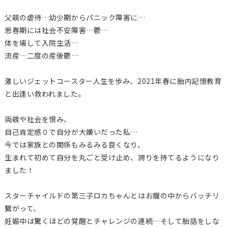
父親の虐待…幼少期からパニック障害に…
思春期には社会不安障害…鬱…
体を壊して入院生活…
流産…二度の産後鬱…
激しいジェットコースター人生を歩み、2021年春に胎内記憶教育
と出逢い救われました。
両親や社会を恨み、
自己肯定感０で自分が大嫌いだった私…
今では家族との関係もみるみる良くなり、
生まれて初めて自分を丸ごと受け止め、誇りを持てるようになり
ました！
スターチャイルドの第三子ロカちゃんとはお腹の中からバッチリ
繋がって、
妊娠中は驚くほどの覚醒とチャレンジの連続…そして胎話をしな