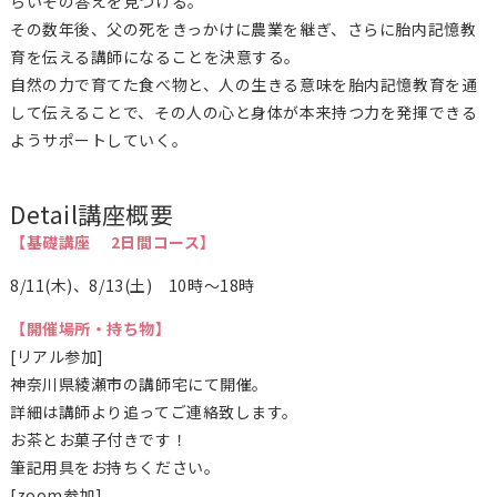
らいその答えを見つける。
その数年後、父の死をきっかけに農業を継ぎ、さらに胎内記憶教
育を伝える講師になることを決意する。
自然の力で育てた食べ物と、人の生きる意味を胎内記憶教育を通
して伝えることで、その人の心と身体が本来持つ力を発揮できる
ようサポートしていく。
Detail
講座概要
【基礎講座 2日間コース】
8/11(木)、8/13(土) 10時〜18時
【開催場所・持ち物】
[リアル参加]
神奈川県綾瀬市の講師宅にて開催。
詳細は講師より追ってご連絡致します。
お茶とお菓子付きです！
筆記用具をお持ちください。
[zoom参加]