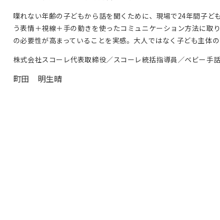
喋れない年齢の子どもから話を聞くために、現場で24年間子ども
う表情＋視線＋手の動きを使ったコミュニケーション方法に取
の必要性が高まっていることを実感。大人ではなく子ども主体の
株式会社スコーレ代表取締役／スコーレ統括指導員／ベビー手話認定
町田 明生晴