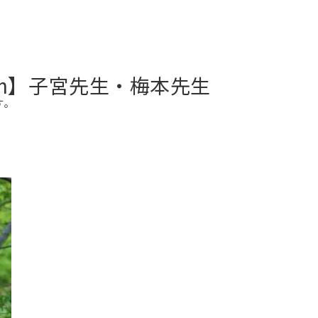
【zoom】子宮先生・梅本先生
す。