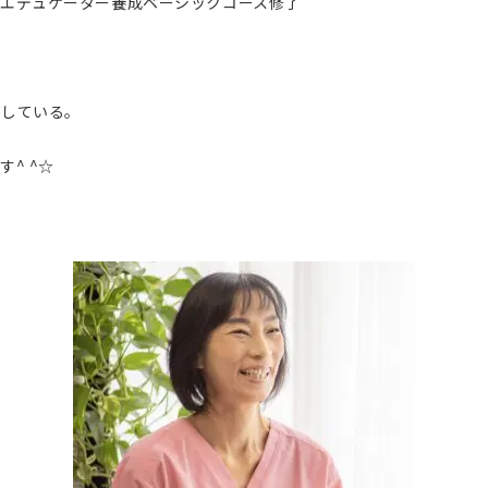
エデュケーター養成ベーシックコース修了
らしている。
^ ^☆