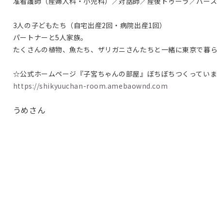
准看護師（産婦人科・小児科）／対話師／産後ドゥーラ／バース
3人の子どもたち（自宅出産2回・病院出産1回）
パートナーと5人家族。
たくさんの植物、魚たち、ザリガニさんたちと一緒に東京で暮
☆公式ホームページ『子宮ちゃんの部屋』ぼちぼちつくっています
https://shikyuuchan-room.amebaownd.com
うめさん