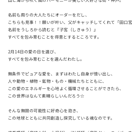
山と海から吹く風のハーモニーが美しい大好きな街・神戸。
名前も周りの大人たちにオーダーをだし、
こちらも見事！！願いが叶い、父がキャッチしてくれて「田口
名前をうしろから読むと『子宮（しきゅう）』
すべてを包み育むことを得意とするところです。
2月14日の愛の日を選び、
すべてを包み育むことを選んだわたし。
無条件でピュアな愛を、まずはわたし自身が憶い出し、
人や動物・植物・鉱物・もの・機械たちとともに、
この愛のエネルギーを心地よく循環させることができたら、
この世界はなんて素晴らしいんだろう☆
そんな無限の可能性に好奇心を抱き、
この地球とともに共同創造し探究している魂なのです。