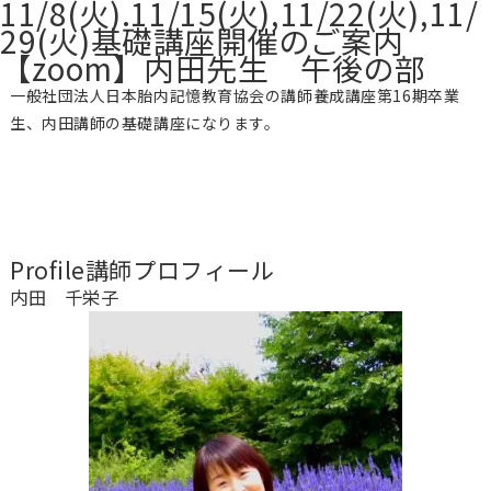
11/8(火).11/15(火),11/22(火),11/
29(火)基礎講座開催のご案内
【zoom】内田先生 午後の部
一般社団法人日本胎内記憶教育協会の講師養成講座第16期卒業
生、内田講師の基礎講座になります。
Profile
講師プロフィール
内田 千栄子