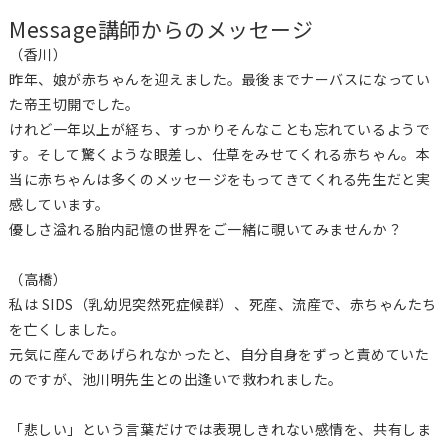
Message
講師からのメッセージ
（香川）
昨年、娘が赤ちゃんを迎えました。最後までナーバスになってい
た帝王切開でした。
けれど一年以上が経ち、すっかりそんなことも忘れているようで
す。そして驚くような眼差し、仕草をみせてくれる赤ちゃん。本
当に赤ちゃんは多くのメッセージをもってきてくれる先生だと実
感しています。
優しさ溢れる胎内記憶の世界をご一緒に覗いてみませんか？
（高橋）
私は SIDS（乳幼児突然死症候群）、死産、流産で、赤ちゃんたち
を亡くしました。
元気に産んであげられなかったと、自分自身をずっと責めていた
のですが、池川明先生との出逢いで救われました。
「悲しい」という言葉だけでは表現しきれない感情を、共有しま