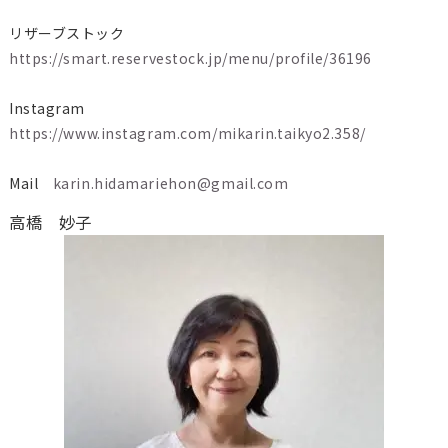
リザーブストック
https://smart.reservestock.jp/menu/profile/36196
Instagram
https://www.instagram.com/mikarin.taikyo2.358/
Mail
karin.hidamariehon@gmail.com
高橋 妙子