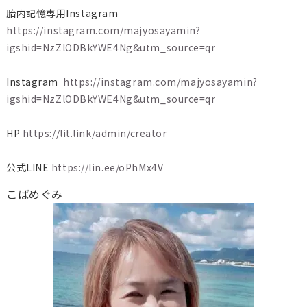
胎内記憶専用Instagram
https://instagram.com/majyosayamin?
igshid=NzZlODBkYWE4Ng&utm_source=qr
Instagram
https://instagram.com/majyosayamin?
igshid=NzZlODBkYWE4Ng&utm_source=qr
HP
https://lit.link/admin/creator
公式LINE
https://lin.ee/oPhMx4V
こばめぐみ