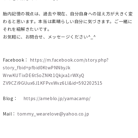
胎内記憶の視点は、過去や現在、自分自身への捉え方が大きく変
わ
ると思います。本当は素晴らしい自分に気づきます。ご一緒に
それ
を紐解きたいです。
お気軽に、お問合せ、メッセージください^_^
Facebook：
https://m.facebook.com/story.p
hp?
story_fbid=pfbid0KtwPNNbyJk
WrwKUTixDE6tSoZNKt1Qkjxa1rWXyQ
ZV9CZi9GUux6J1KFPvxWvz6Ll&id=
592202515
Blog：
https://ameblo.jp/yamacamp/
Mail：
tommy_wearelove@yahoo.co.jp