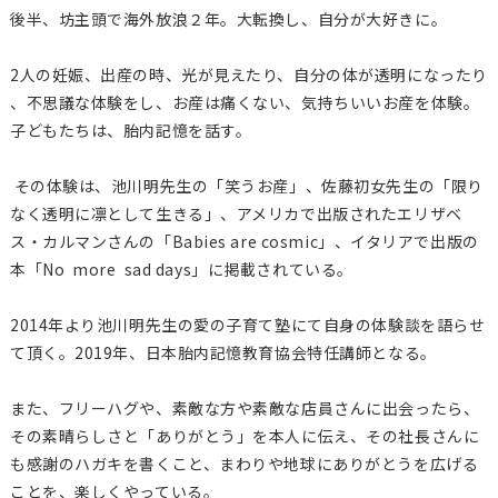
後半、坊主頭で海外放浪２年。大転換し、自分が大好きに。
2人の妊娠、出産の時、光が見えたり、自分の体が透明になったり
、不思議な体験をし、お産は痛くない、気持ちいいお産を体験。
子どもたちは、胎内記憶を話す。
その体験は、池川明先生の「笑うお産」、佐藤初女先生の「限り
なく透明に凛として生きる」、アメリカで出版されたエリザベ
ス・
カルマンさんの「Babies are cosmic」、イタリアで出版の
本「No more sad days」に掲載されている。
2014年より池川明先生の愛の子育て塾にて自身の体験談を語ら
せ
て頂く。2019年、日本胎内記憶教育協会特任講師となる。
また、フリーハグや、素敵な方や素敵な店員さんに出会ったら、
そ
の素晴らしさと「ありがとう」を本人に伝え、その社長さんに
も感
謝のハガキを書くこと、まわりや地球にありがとうを広げる
ことを
、楽しくやっている。