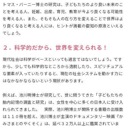
トマス・バーニー博士の研究は、子どもたちのより良い未来のこ
とを考える人、妊娠、出産、育児、教育が今より良くなる可能性
を考える人、また、そもそも人の在り方を変えることで世界はよ
り良くなると考える人には、ヒントが満載の叡知の原液といえる
でしょう。
２．科学的だから、世界を変えられる！
現代社会は科学がベースといっても過言ではないでしょう。です
から、少しでも科学的なところから逸脱したり、スピリチュアル
な要素が入っていたりすると、現在の社会システムを動かす力に
はなかなかならないという現状があります。
例えば、池川明博士が研究して、世に問うてきた「子どもたちの
胎内記憶の調査と研究」は、女性を中心に多くの日本人に受け入
れられてきました。 実際、池川明博士が関係する書籍の出版数
は１１０冊を超え、池川博士が主演のドキュメンタリー映画『か
みさまとのやくそく』は、延べ３２万人以上に鑑賞されていま