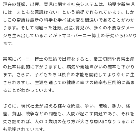
現在の妊娠、出産、育児に関する社会システムは、胎児や新生児
には「まともな意識はない」という前提で作られています。しか
しこの常識は最新の科学を学べば大変な間違いであることがわか
ります。そして間違った妊娠､出産､育児が、多くの不要なダメー
ジを生み出していることがトマス･バーニー博士の研究からわかり
ます。
実際にバーニー博士の理論で出産をすると、帝王切開や異常出産
の比率は劇的に下がりますし、病気や発達障がいの確率も下がり
ます。さらに、子どもたちは独自の才能を開花してより幸せに生
きられますし、生涯を通じての健康と幸せの確率も圧倒的に高ま
ることがわかっています。
さらに、現代社会が抱える様々な問題、争い、破壊、暴力、格
差、貧困、戦争などの問題も、人間が起こす問題であり、それを
突き詰めれば、人の０歳頃の在り方が大きな原因になりうること
も示唆されています。