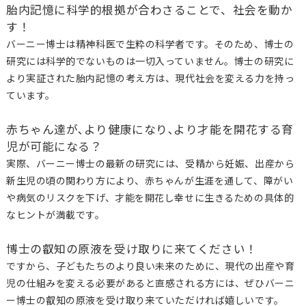
胎内記憶に科学的根拠が合わさることで、社会を動か
す！
バーニー博士は精神科医で生粋の科学者です。そのため、博士の
研究には科学的でないものは一切入っていません。博士の研究に
より実証された胎内記憶の考え方は、現代社会を変える力を持っ
ています。
赤ちゃん達が､より健康になり､より才能を開花する育
児が可能になる？
実際、バーニー博士の最新の研究には、受精から妊娠、出産から
新生児の頃の関わり方により、赤ちゃんが生涯を通して、障がい
や病気のリスクを下げ、才能を開花し幸せに生きるための具体的
なヒントが満載です。
博士の叡知の原液を受け取りに来てください！
ですから、子どもたちのより良い未来のために、現代の出産や育
児の仕組みを変える必要があると直感される方には、ぜひバーニ
ー博士の叡知の原液を受け取り来ていただければ嬉しいです。