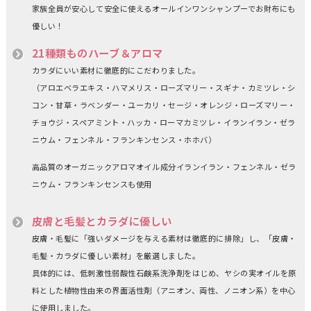
家族全員が安心して安全に使えるオールインワンシャンプーでお財布にも
優しい！
21種類ものハーブ＆アロマ
カラダにいい素材に徹底的にこだわりました。
（アロエベラエキス・ハマメリス・ローズマリー・スギナ・カミツレ・シ
コン・甘草・ラベンダー・ユーカリ・セージ・オレンジ・ローズマリー・
チョウジ・スペアミント・ハッカ・ローマカミツレ・イランイラン・ゼラ
ニウム・フェンネル・フランキンセンス・ホホバ）
高品質のオーガニックアロマオイル成分イランイラン・フェンネル・ゼラ
ニウム・フランキンセンスも使用
皮膚と毛髪とカラダに優しい
皮膚・毛髪に「強いダメージを与える素材は徹底的に排除」し、「皮膚・
毛髪・カラダに優しい素材」を厳選しました。
具体的には、低刺激性弱酸性石鹸系洗浄剤をはじめ、ヤシの実オイルを原
料とした植物性由来の界面活性剤（アニオン、両性、ノニオン系）を中心
に使用しました。