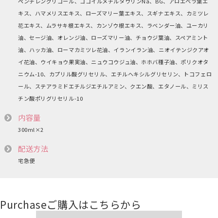
ペンチレングリコール、ココイルメチルタウリンNa、BG、アロエベラ葉エ
キス、ハマメリスエキス、ローズマリー葉エキス、スギナエキス、カミツレ
花エキス、ムラサキ根エキス、カンゾウ根エキス、ラベンダー油、ユーカリ
油、セージ油、オレンジ油、ローズマリー油、チョウジ葉油、スペアミント
油、ハッカ油、ローマカミツレ花油、イランイラン油、ニオイテンジクアオ
イ花油、ウイキョウ果実油、ニュウコウジュ油、ホホバ種子油、ポリクオタ
ニウム-10、カプリル酸グリセリル、エチルヘキシルグリセリン、トコフェロ
ール、ステアラミドエチルジエチルアミン、クエン酸、エタノール、ミリス
チン酸ポリグリセリル-10
内容量
300ml×2
配送方法
宅急便
Purchase
ご購入はこちらから