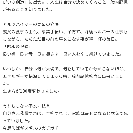
がいの創造」に出会い、人生は自分で決めてくること、胎内記憶
が有ることを知りました。
アルツハイマーの実母の介護
義父の食事の面倒、家業手伝い、子育て、介護ヘルパーの仕事も
しながら、ただただ目の前の事をこなす事が精一杯の毎日。
「昭和の呪縛」
良い嫁 良い母 良い奥さま 良い人をやり続けていました。
いつしか、自分は何が大切で、何をしているか分からないほど、
エネルギーが枯渇してしまった時、胎内記憶教育に出会いまし
た。
生き方が180度変わりました。
有りもしない不安に怯え
自分さえ我慢すれば、辛抱すれば、家族は幸せになると本気で思
っていました。
今思えばギスギスのガチガチ