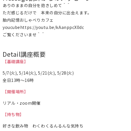
ありのままの自分を抱きしめて＾＾
ただ感じるだけで 本来の自分に出会えます。
胎内記憶おしゃべりカフェ
youcubehttps://youtu.be/kAanppcX0dc
ご覧くださいませ＾＾
Detail
講座概要
【基礎講座】
5/7(火), 5/14(火), 5/21(火), 5/28(火)
全日13時～16時
【開催場所】
リアル・zoom開催
【持ち物】
好きな飲み物 わくわくるんるんな気持ち