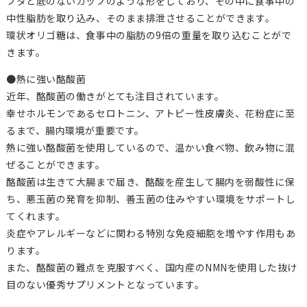
フタと底のないカップのような形をしており、その中に食事中の
中性脂肪を取り込み、そのまま排泄させることができます。
環状オリゴ糖は、食事中の脂肪の9倍の重量を取り込むことがで
きます。
●熱に強い酪酸菌
近年、酪酸菌の働きがとても注目されています。
幸せホルモンであるセロトニン、アトピー性皮膚炎、花粉症に至
るまで、腸内環境が重要です。
熱に強い酪酸菌を使用しているので、温かい食べ物、飲み物に混
ぜることができます。
酪酸菌は生きて大腸まで届き、酪酸を産生して腸内を弱酸性に保
ち、悪玉菌の発育を抑制、善玉菌の住みやすい環境をサポートし
てくれます。
炎症やアレルギーなどに関わる特別な免疫細胞を増やす作用もあ
ります。
また、酪酸菌の難点を克服すべく、国内産のNMNを使用した抜け
目のない優秀サプリメントとなっています。