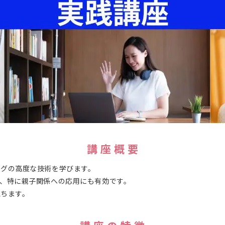
講 座 概 要
ングの高度な技術を学びます。
、特に親子関係への応用にも有効です。
立ちます。