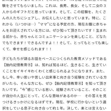
験をさせてもらいました。これは、長男、長女、そして二女の３
人からのギフトだと思っています。そして、この経験を、たくさ
んの人たちにシェアし、お伝えしたいと思っています。特に、こ
れから（いつかは…）”ママ”になる予定の方、現在お腹に赤ちゃ
んをお迎えされている方には、ぜひ知って頂きたいです！生まれ
る前から、赤ちゃんとコミュニケーションを楽しむこと、どなた
でもできます！できるんですよ！！そして、とってもとっても楽し
くて、幸せを感じられます！！
子どもたちが語るお話をベースにつくられた教育メソッドである
【胎内記憶教育Ⓡ】は、知れば知るほど、生きること、生きてい
くことをイキイキわくわくと感じられるようになります。また、
もし今、辛い思いや苦しい出来事と向き合う経験をされている方
がいたら、そんな方にも、ぜひ【胎内記憶教育Ⓡ】を知って頂き
たいです。”今”感じている思い、経験されていること、そのこと
が自分の人生にとって、どんな意味があるのか… その答えを見
つけるきっかけになるはずです。現在、学校に行かないという選
択をしている息子と向き合って約１年。決して、楽とは言えない