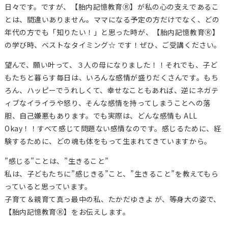
日々です。ですが、【胎内記憶教育Ⓡ】が私の心の支えであるこ
とは、間違いありません。ママになる予定の方だけでなく、どの
年代の方でも「知りたい！」と思った時が、【胎内記憶教育Ⓡ】
の学び時、ベストなタイミング☆ です！ぜひ、ご受講ください。
望んで、願い叶って、３人の母になりました！！それでも、子ど
もたちと暮らす毎日は、いろんな感情が盛りだくさんです。もち
ろん、ハッピーでうれしくて、幸せなこともあれば、逆にネガテ
ィブなイライラや怒り、そんな感情を持ってしまうことへの落
胆、自己嫌悪もあります。でも実際は、どんな感情も ALL
Okay！！すべて感じて問題ない感情なのです。感じるために、経
験するために、どの魂も体をもって生まれてきていますから。
”感じる”ことは、”生きること”
私は、子どもたちに”感じきる”こと、”生きること”を教えてもら
っていると思っています。
子育て＆親育て真っ最中の私、たかだゆきよ が、等身大の姿で、
【胎内記憶教育Ⓡ】をお伝えします。