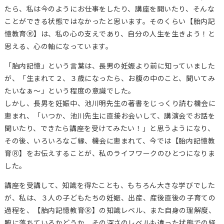
たら、私は今のようにお仕事をしたり、講座を開いたり、そんな
ことができる状態ではなかったと思います。そのくらい【胎内記
憶教育Ⓡ】は、私の心の支えであり、自分の人生を生きよう！と
思える、心の軸になっています。
「胎内記憶」という言葉は、長男の妊娠より前に知っていました
が、「生まれて２、３歳になったら、お腹の中のこと、聞いてみ
たいなぁ～」という程度の意識でした。
しかし、長男を妊娠中、池川明先生の著書をじっくり読む機会に
恵まれ、「いつか、池川先生に直接お会いして、講演会でお話を
聞いたり、できたら講座を受けてみたい！」と思うようになり、
その後、いろいろなご縁、機会に恵まれて、今では【胎内記憶教
育Ⓡ】をお伝えすることが、私のライフワークのひとつになりま
した。
講座を受講して、知識を得たことも、もちろん大きな学びでした
が、私は、３人の子どもたちの妊娠、出産、産後直後の子育ての
過程を、【胎内記憶教育Ⓡ】の知識レベル、また自身の理解度、
腑に落ちているかどうか、その深さのレベルも違った状態での経