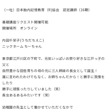
（一社）日本胎内記憶教育（
R)
協会 認定講師（16期）
基礎講座リクエスト開催可能
開催場所 オンライン
内田千栄子(うちだちえこ)
ニックネーム ちーちゃん
東京都江戸川区の下町で、元気いっぱいお祭り好きな江戸っ子の
父と
自然豊かな田舎育ちの母の元に三人姉妹の長女として誕生！
誰に言われたわけでもなく、お姉ちゃんだから！と勝手に我慢を
したり
勝手に頑張ったりしていました（笑）
長女あるあるみたいです（笑）
幼稚園の先生として働かせていただくなかで