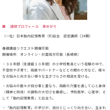
■ 講師プロフィール 東ゆかり
（一社）日本胎内記憶教育（
R)
協会 認定講師（14期）
基礎講座リクエスト開催可能
開催場所 オンライン・対面両方可能（長崎県）
・３８年間（支援級１０年間）の小学校教員という経験の中で、
不登校や子育て、両親やパートナーなどとの関わり方など、様々
なお悩みと向き合い様々な生きづらさの相談を受ける。
・お悩みの数々が自分事と重なり、両親の介護を通して心と身体
（精神と肉体）の調和の大切さを痛感し、予防医学、心理学、そ
して「胎内記憶教育」と出会う。
・「胎内記憶教育」の学びが、自分とじっくり向き合い、生まれ