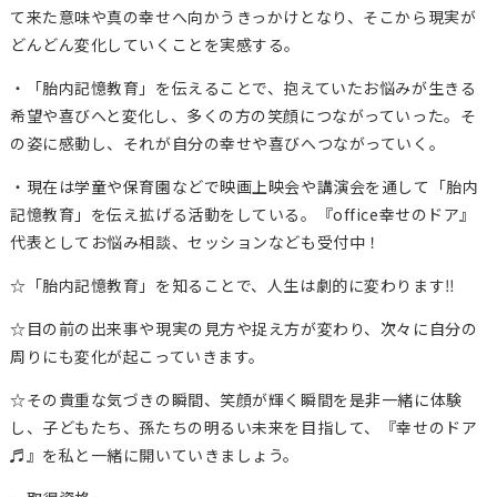
て来た意味や真の幸せへ向かうきっかけとなり、そこから現実が
どんどん変化していくことを実感する。
・「胎内記憶教育」を伝えることで、抱えていたお悩みが生きる
希望や喜びへと変化し、多くの方の笑顔につながっていった。そ
の姿に感動し、それが自分の幸せや喜びへつながっていく。
・現在は学童や保育園などで映画上映会や講演会を通して「胎内
記憶教育」を伝え拡げる活動をしている。『office幸せのドア』
代表としてお悩み相談、セッションなども受付中！
☆「胎内記憶教育」を知ることで、人生は劇的に変わります‼
☆目の前の出来事や現実の見方や捉え方が変わり、次々に自分の
周りにも変化が起こっていきます。
☆その貴重な気づきの瞬間、笑顔が輝く瞬間を是非一緒に体験
し、子どもたち、孫たちの明るい未来を目指して、『幸せのドア
♬』を私と一緒に開いていきましょう。