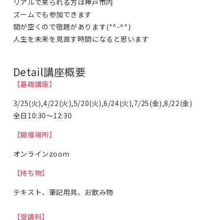
リアルで来られる方は神戸市内
ズームでも参加できます
間が空くので宿題があります(*^-^*)
人生を未来を見直す時間になると思います
Detail
講座概要
【基礎講座】
3/25(火),4/22(火),5/20(火),6/24(火),7/25(金),8/22(金)
全日10:30～12:30
【開催場所】
オンラインzoom
【持ち物】
テキスト、筆記用具、お飲み物
【受講料】