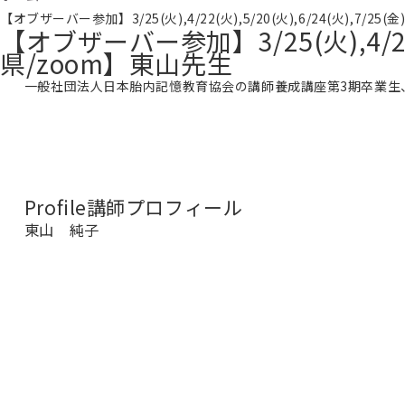
【オブザーバー参加】3/25(火),4/22(火),5/20(火),6/24(火),7
【オブザーバー参加】3/25(火),4/22(
県/zoom】東山先生
一般社団法人日本胎内記憶教育協会の講師養成講座第3期卒業生
Profile
講師プロフィール
東山 純子