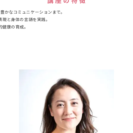
講 座 の 特 徴
情豊かなコミュニケーションまで。
表現と身体の言語を実践。
的健康の育成。