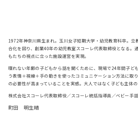
1972年神奈川県生まれ。玉川女子短期大学・幼児教育科卒。立
合化を図り、創業40年の幼児教室スコーレ代表取締役となる。
もたちの視点に立った施設運営を実現。
喋れない年齢の子どもから話を聞くために、現場で24年間子ども
う表情＋視線＋手の動きを使ったコミュニケーション方法に取
の必要性が高まっていることを実感。大人ではなく子ども主体の
株式会社スコーレ代表取締役／スコーレ統括指導員／ベビー手話認定
町田 明生晴