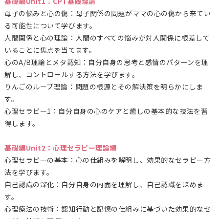
基礎編Unit1：CPT基礎理論
母子の悩みと心の傷：母子関係の問題がママの心の傷から来てい
る可能性について学びます。
人間関係と心の理論：人間のすべての悩みが対人関係に根差して
いることに焦点を当てます。
心のA/B理論とメタ認知：自分自身の思考と感情のパターンを理
解し、コントロールする方法を学びます。
りんごのループ理論：問題の根源とその解決策を明らかにしま
す。
心理セラピー1：自分自身の心のケアと癒しの基本的な技法を習
得します。
基礎編Unit2：心理セラピー理論編
心理セラピーの基本：心の仕組みを解明し、効果的なセラピー方
法を学びます。
自己認識の深化：自分自身の内面を理解し、自己認識を深めま
す。
心理療法の技術：認知行動と記憶の仕組みに基づいた効果的なセ