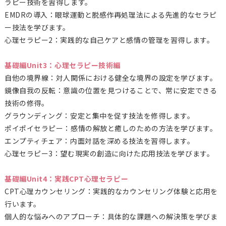
ラピー技術を習得します。
EMDRの導入：眼球運動と脱感作再処理法による先進的なセラピ
ー技法を学びます。
心理セラピー2：実践的な自己ケアと感情の管理を習得します。
基礎編Unit3：心理セラピー技術編
自他の境界線：対人関係における健全な境界の設定を学びます。
鏡像自我の反転：意識の位置を見つけることで、常に安定できる
技術の修得。
グラウンディング：安定と集中を促す技法を修得します。
ポイポイセラピー：感情の解放と癒しのための方法を学びます。
エンプティチェア：内面対話を深める技法を習得します。
心理セラピー3：望む現実の創造に向けた応用技法を学びます。
基礎編Unit4：実践CPT心理セラピー
CPT心理カウンセリング：実践的なカウンセリング体験と応用を
行います。
個人的な悩みへのアプローチ：具体的な課題への解決策を学びま