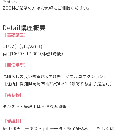
※なお、
ZOOMご希望の方はお気軽にご相談ください。
Detail
講座概要
【基礎講座】
11/22(土),11/23(日)
両日10:30～17:30（休憩1時間）
【開催場所】
見晴らしの良い喫茶店&学び舎「ソウルコネクション」
【住所】愛知県岡崎市稲熊町4-61（最寄り駅より送迎可）
【持ち物】
テキスト・筆記用具・お飲み物等
【受講料】
66,000円（テキスト pdfデータ・修了証込み） もしくは