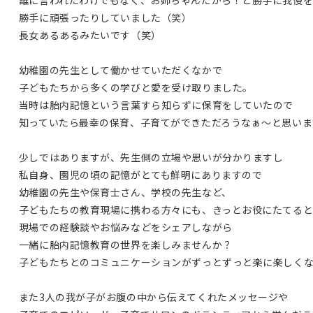
誰に言われたわけでもなく、お姉ちゃんだから！と勝手に我慢
勝手に頑張ったりしていました（笑）
長女あるあるみたいです（笑）
幼稚園の先生として働かせていただくなかで
子どもたちから多くの学びと愛を受け取りました。
当時は胎内記憶という言葉すら知らずに保育をしていたので
知っていたら最幸の保育、子育てができただろうなぁ～と思いま
少しではありますが、先生側の立場や思いが分かりますし
私自身、園児の頃の記憶がとても鮮明にありますので
幼稚園の先生や保育士さん、学校の先生など、
子どもたちの教育現場に携わる方々にも、きっとお役にたてると
現場での経験談やお悩みなどをシェアしながら
一緒に胎内記憶教育の世界を楽しみませんか？
子どもたちとのコミュニケーションがずっとずっと楽に楽しく
また3人の我が子がお腹の中から伝えてくれたメッセージや