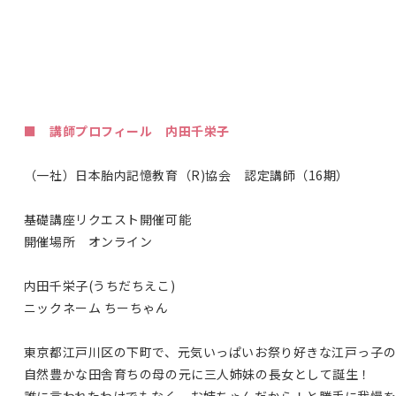
■ 講師プロフィール 内田千栄子
（一社）日本胎内記憶教育（
R)
協会 認定講師（16期）
基礎講座リクエスト開催可能
開催場所 オンライン
内田千栄子(うちだちえこ)
ニックネーム ちーちゃん
東京都江戸川区の下町で、元気いっぱいお祭り好きな江戸っ子
自然豊かな田舎育ちの母の元に三人姉妹の長女として誕生！