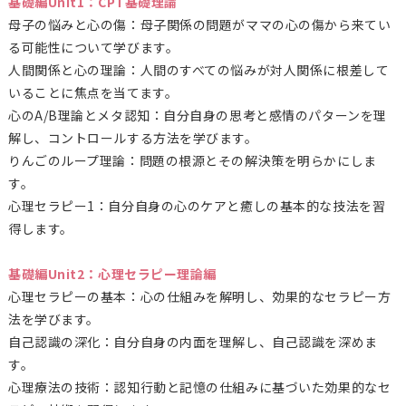
基礎編Unit1：CPT基礎理論
母子の悩みと心の傷：母子関係の問題がママの心の傷から来てい
る可能性について学びます。
人間関係と心の理論：人間のすべての悩みが対人関係に根差して
いることに焦点を当てます。
心のA/B理論とメタ認知：自分自身の思考と感情のパターンを理
解し、コントロールする方法を学びます。
りんごのループ理論：問題の根源とその解決策を明らかにしま
す。
心理セラピー1：自分自身の心のケアと癒しの基本的な技法を習
得します。
基礎編Unit2：心理セラピー理論編
心理セラピーの基本：心の仕組みを解明し、効果的なセラピー方
法を学びます。
自己認識の深化：自分自身の内面を理解し、自己認識を深めま
す。
心理療法の技術：認知行動と記憶の仕組みに基づいた効果的なセ