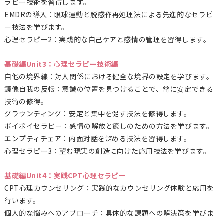
ラピー技術を習得します。
EMDRの導入：眼球運動と脱感作再処理法による先進的なセラピ
ー技法を学びます。
心理セラピー2：実践的な自己ケアと感情の管理を習得します。
基礎編Unit3：心理セラピー技術編
自他の境界線：対人関係における健全な境界の設定を学びます。
鏡像自我の反転：意識の位置を見つけることで、常に安定できる
技術の修得。
グラウンディング：安定と集中を促す技法を修得します。
ポイポイセラピー：感情の解放と癒しのための方法を学びます。
エンプティチェア：内面対話を深める技法を習得します。
心理セラピー3：望む現実の創造に向けた応用技法を学びます。
基礎編Unit4：実践CPT心理セラピー
CPT心理カウンセリング：実践的なカウンセリング体験と応用を
行います。
個人的な悩みへのアプローチ：具体的な課題への解決策を学びま