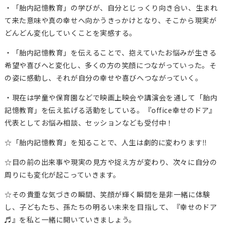
・「胎内記憶教育」の学びが、自分とじっくり向き合い、生まれ
て来た意味や真の幸せへ向かうきっかけとなり、そこから現実が
どんどん変化していくことを実感する。
・「胎内記憶教育」を伝えることで、抱えていたお悩みが生きる
希望や喜びへと変化し、多くの方の笑顔につながっていった。そ
の姿に感動し、それが自分の幸せや喜びへつながっていく。
・現在は学童や保育園などで映画上映会や講演会を通して「胎内
記憶教育」を伝え拡げる活動をしている。『office幸せのドア』
代表としてお悩み相談、セッションなども受付中！
☆「胎内記憶教育」を知ることで、人生は劇的に変わります‼
☆目の前の出来事や現実の見方や捉え方が変わり、次々に自分の
周りにも変化が起こっていきます。
☆その貴重な気づきの瞬間、笑顔が輝く瞬間を是非一緒に体験
し、子どもたち、孫たちの明るい未来を目指して、『幸せのドア
♬』を私と一緒に開いていきましょう。