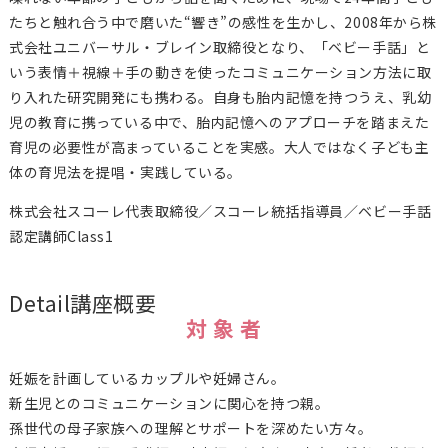
たちと触れ合う中で磨いた“響き”の感性を生かし、2008年から株
式会社ユニバーサル・ブレイン取締役となり、「ベビー手話」と
いう表情＋視線＋手の動きを使ったコミュニケーション方法に取
り入れた研究開発にも携わる。自身も胎内記憶を持つうえ、乳幼
児の教育に携っている中で、胎内記憶へのアプローチを踏まえた
育児の必要性が高まっていることを実感。大人ではなく子ども主
体の育児法を提唱・実践している。
株式会社スコーレ代表取締役／スコーレ統括指導員／ベビー手話
認定講師Class1
Detail
講座概要
対 象 者
妊娠を計画しているカップルや妊婦さん。
新生児とのコミュニケーションに関心を持つ親。
孫世代の母子家族への理解とサポートを深めたい方々。