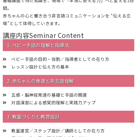
基礎講座で得た知識を、現場で「本当に使える力」へと変える2日
間。
赤ちゃんの心と響き合う非言語コミュニケーションを “伝える立
場”として体得していきます。
講座内容
Seminar Content
1. ベビー手話の理解と指導法
ベビー手話の目的・役割／指導者としての在り方
レッスン設計と伝え方の基本
2. 赤ちゃんの発達と非言語理解
五感・脳神経発達の基礎と手話の関連
対話演習による感覚的理解と実践力アップ
3. 教室づくりと教育設計
教室運営／ステップ設計／講師としての在り方