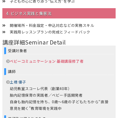
子どもの心に寄り添う“伝え方”を学ぶ
4. ビジネス実践と集客法
開催場所・料金設定・申込対応などの実務スキル
実践用レッスンプランの完成とフィードバック
講座詳細
Seminar Detail
受講対象者
ベビーコミュニケーション 基礎講座修了者
講師
土橋 優子
幼児教室スコーレ代表（創業40年）
胎内記憶保育の実践者／ベビー手話開発者
自身も胎内記憶を持ち、0歳〜6歳の子どもたちから“直接
意見を聞く”教育環境を実践中