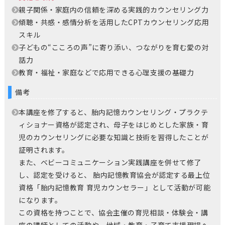
親子関係・家庭内の信頼を深める実践的カウンセリング力
傾聴・共感・感情分析を活用したCPTカウンセリング応用
スキル
子どもの“こころの声”に寄り添い、つながりを育む愛の対
話力
教育・福祉・家庭などで応用できる心理支援の基礎力
備考
本講座を修了すると、胎内記憶カウンセリング・プラクテ
ィショナー資格が認定され、母子をはじめとした家族・育
児のカウンセリングに必要な知識と技術を習得したことが
証明されます。
また、ベビーコミュニケーション実践講座を併せて修了
し、認定を受けると、 胎内記憶教育協会が認定する最上位
資格「胎内記憶教育 育児カウンセラー」として活動が可能
になります。
この資格を持つことで、協会主催の育児相談・体験会・講