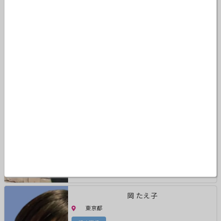
ひのじゅんこ
大阪府
認定講師
岡 たえ子
東京都