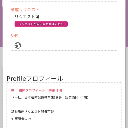
講座リクエスト
検索
リクエスト可
リクエストの問い合わせはこちら
解除
SNS
Therapist List
講師一覧
石渡 のぞみ
Profile
プロフィール
東京都
認定講師
リクエスト可
■ 講師プロフィール 綿谷 千尋
（一社）日本胎内記憶教育(
R)
協会 認定講師（4期）
基礎講座リクエスト開催可能
対面開催のみ