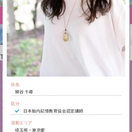
Therapist Search
講師検索
地域
氏名
講師認定資格
綿谷 千尋
区分
講座リクエスト
日本胎内記憶教育協会認定講師
活動エリア
講師名
埼玉県・東京都