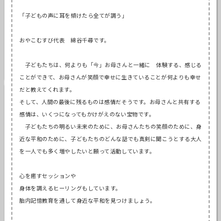
「子どもの声に耳を傾けたら全てが調う」
おやこむすび代表 綿谷千尋です。
子どもたちは、何よりも「今」お母さんと一緒に 体験する、感じる
ことができて、お母さんが笑顔で幸せに生きていることが何よりも幸せ
だと教えてくれます。
財津 祐子
そして、人間の最後に残るものは感情だそうです。お母さんと共有する
東京都
感情は、いくつになってもかけがえのない宝物です。
認定講師
特別講師
育児カウンセラー
子どもたちの明るい未来のために、お母さんたちの笑顔のために、身
リクエスト可
近な平和のために、子どもたちのどんな話でも真剣に聞こうとする大人
を一人でも多く増やしたいと願って活動しています。
心を癒すセッションや
身体を調えるヒーリングもしています。
胎内記憶教育を通して身近な平和を見つけましょう。