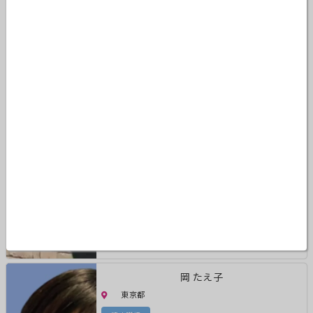
ひのじゅんこ
大阪府
認定講師
岡 たえ子
東京都