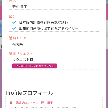
氏名
野中 清子
区分
日本胎内記憶教育協会認定講師
出生前周産期心理学育児アドバイザー
活動エリア
福岡県
Therapist Search
講師検索
講座リクエスト
地域
リクエスト可
リクエストの問い合わせはこちら
講師認定資格
講座リクエスト
Profile
プロフィール
講師名
■ 講師プロフィール 野中 清子