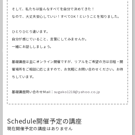
そして、私たちは皆んなすべてを自分で決めてきた！
なので、大丈夫安心していい！すべてOK！ということを知りまし
た。
ひとりひとり違います。
自分が感じていること、言葉にしてみませんか。
一緒にお話ししましょう。
財津 祐子
基礎講座は主にオンライン開催ですが、リアルをご希望の方は日程
・開
東京都
催場所をご相談に応じますので、お気軽にお問い合わせくださ
い。お待
認定講師
特別講師
育児カウンセラー
ちしています。
リクエスト可
基礎講座問い合わせMail：
sugako1218@yahoo
.co.jp
Schedule
開催予定の講座
現在開催予定の講座はありません