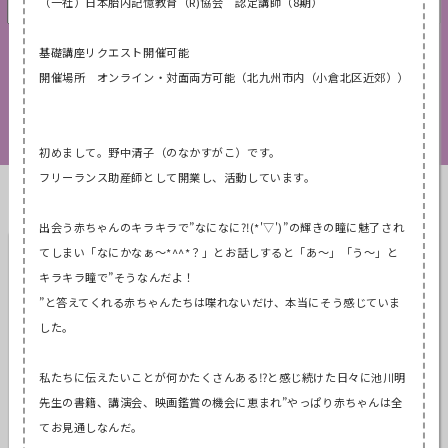
（一社）日本胎内記憶教育（
R)
協会 認定講師（8期）
基礎講座リクエスト開催可能
検索
開催場所 オンライン・対面両方可能（北九州市内（小倉北区近郊））
解除
初めまして。野中清子（のなかすがこ）です。
フリーランス助産師として開業し、活動しています。
Therapist List
講師一覧
出会う赤ちゃんのキラキラで”なになに⁈(*'▽')”の輝きの
瞳に魅了され
石渡 のぞみ
てしまい「なにかなぁ～*^^*？」とお話しすると
「あ～」「う～」と
キラキラ瞳で”そうなんだよ！
東京都
”と答えてくれる赤ちゃんたちは喋れないだけ、本当にそう感じて
いま
認定講師
リクエスト可
した。
私たちに伝えたいことが何かたくさんある⁉と感じ続けた日々に池
川明
先生の書籍、講演会、映画鑑賞の機会に恵まれ”やっぱり赤ち
ゃんは全
てお見通しなんだ。